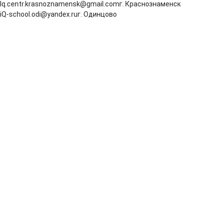
Iq.centr.krasnoznamensk@gmail.com
г. Краснознаменск
iQ-school.odi@yandex.ru
г. Одинцово