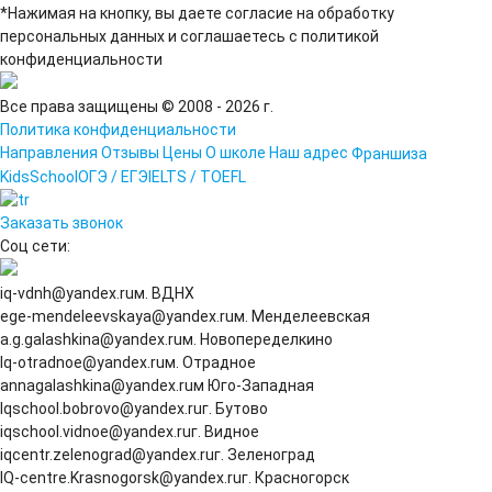
*Нажимая на кнопку, вы даете согласие на обработку
персональных данных и соглашаетесь c политикой
конфиденциальности
Все права защищены © 2008 - 2026 г.
Политика конфиденциальности
Направления
Отзывы
Цены
О школе
Наш адрес
Франшиза
Kids
School
ОГЭ / ЕГЭ
IELTS / TOEFL
Заказать звонок
Соц сети:
iq-vdnh@yandex.ru
м. ВДНХ
ege-mendeleevskaya@yandex.ru
м. Менделеевская
a.g.galashkina@yandex.ru
м. Новопеределкино
Iq-otradnoe@yandex.ru
м. Отрадное
annagalashkina@yandex.ru
м Юго-Западная
Iqschool.bobrovo@yandex.ru
г. Бутово
iqschool.vidnoe@yandex.ru
г. Видное
iqcentr.zelenograd@yandex.ru
г. Зеленоград
IQ-centre.Krasnogorsk@yandex.ru
г. Красногорск