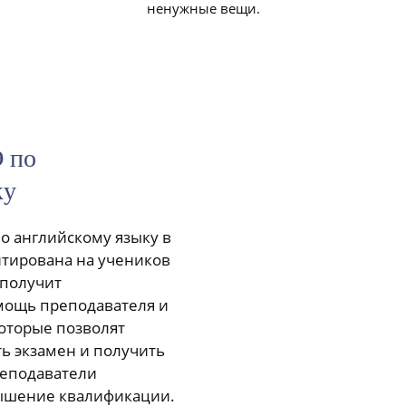
ненужные вещи.
Э по
ку
по английскому языку в
нтирована на учеников
 получит
ощь преподавателя и
которые позволят
ь экзамен и получить
реподаватели
вышение квалификации.