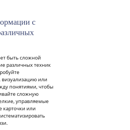
ормации с
различных
ет быть сложной
ние различных техник
пробуйте
 визуализацию или
жду понятиями, чтобы
ивайте сложную
елкие, управляемые
е карточки или
систематизировать
зи.