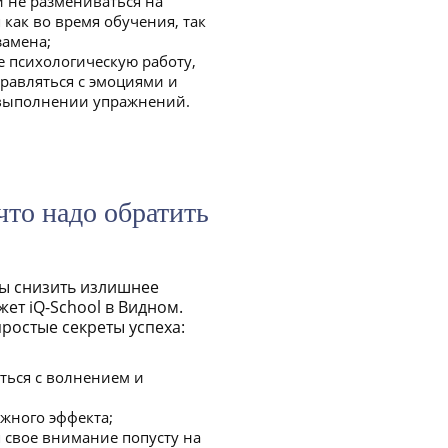
и не размениваться на
как во время обучения, так
замена;
е психологическую работу,
правляться с эмоциями и
 выполнении упражнений.
что надо обратить
обы снизить излишнее
жет iQ-School в Видном.
ростые секреты успеха:
ться с волнением и
жного эффекта;
 свое внимание попусту на