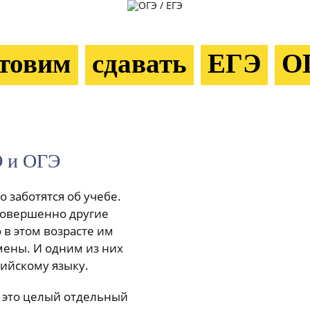
отовим
сдавать
ЕГЭ
О
Э и ОГЭ
о заботятся об учебе.
 совершенно другие
в этом возрасте им
мены. И одним из них
лийскому языку.
– это целый отдельный