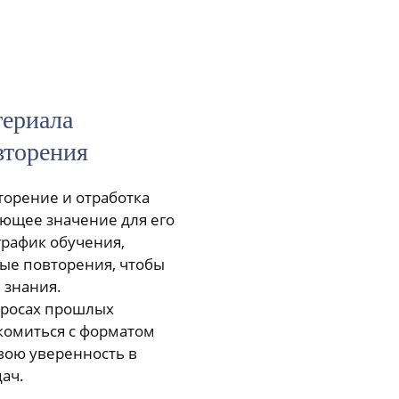
териала
вторения
торение и отработка
ющее значение для его
график обучения,
ые повторения, чтобы
 знания.
просах прошлых
комиться с форматом
вою уверенность в
ач.