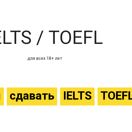
ELTS / TOEFL
для всех 18+ лет
м
сдавать
IELTS
TOEF