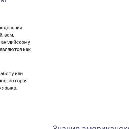
ределения
, вам,
 английскому
 являются как
работу или
ing, которая
 языка.
Знание американск