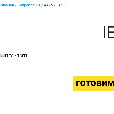
Главная
/
Направления
/
IELTS / TOEFL
I
готови