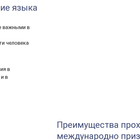
ние языка
е важными в
ти человека
ия в
и в
Преимущества про
международно приз