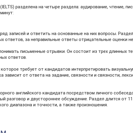
IELTS) разделена на четыре раздела: аудирование, чтение, пи
минут:
яд записей и ответить на основанные на них вопросы. Раздел
ных ответов, за неправильные ответы отрицательные оценки н
онимать письменные отрывки. Он состоит из трех длинных те
ных ответов.
, которое требует от кандидатов интерпретировать визуальну
ка зависит от ответа на задание, связности и связности, лекс
ворного английского кандидата посредством личного собесед
ый разговор и двустороннее обсуждение. Раздел длится от 11 
кого диапазона и точности, а также произношения.
им