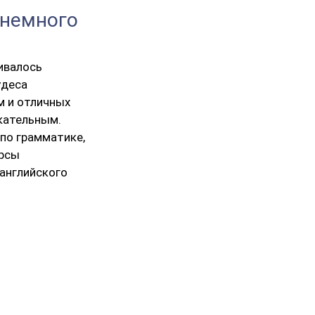
 немного
ивалось
удеса
м и отличных
кательным.
 по грамматике,
урсы
английского