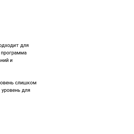
одходит для
а программа
ний и
уровень слишком
 уровень для