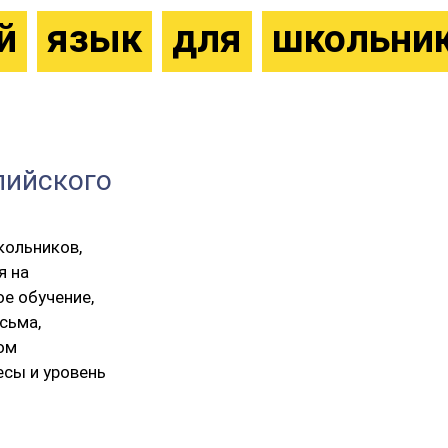
й
язык
для
школьни
лийского
кольников,
я на
ое обучение,
сьма,
ом
есы и уровень