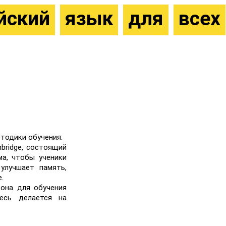
йский
язык
для
всех
тодики обучения:
bridge, состоящий
ма, чтобы ученики
улучшает память,
.
 она для обучения
есь делается на