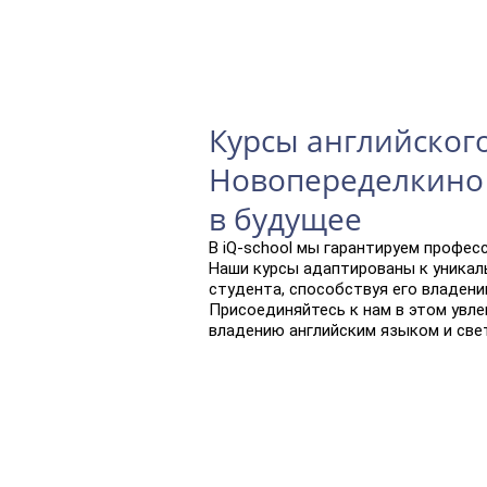
Курсы английского
Новопеределкино 
в будущее
В iQ-school мы гарантируем профес
Наши курсы адаптированы к уника
студента, способствуя его владени
Присоединяйтесь к нам в этом увл
владению английским языком и све