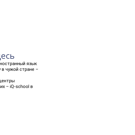
десь
иностранный язык
 в чужой стране –
 центры
х – iQ-school в