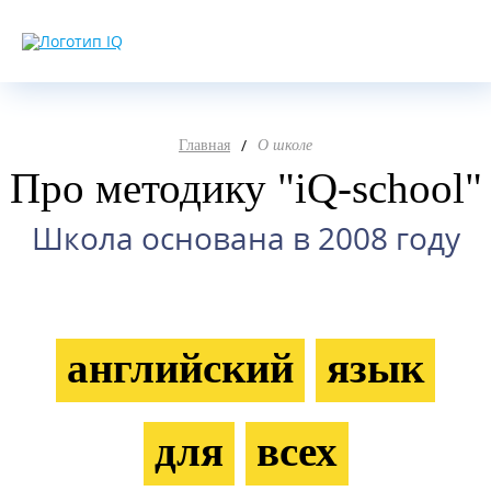
/
Главная
О школе
Про методику "iQ-school"
Школа основана в 2008 году
английский
язык
для
всех